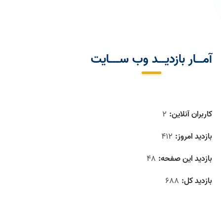
آمــار بازدیــد وب ســـایت
کاربران آنلاین:
2
بازدید امروز:
412
بازدید این صفحه:
48
بازدید‌ کل:
688