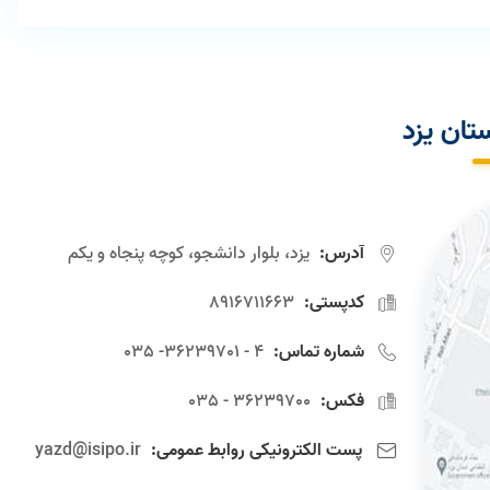
تان یزد
آدرس:
یزد، بلوار دانشجو، کوچه پنجاه و یکم
کدپستی:
8916711663
شماره تماس:
4 - 36239701- 035
فکس:
36239700 - 035
پست الکترونیکی روابط عمومی:
yazd@isipo.ir