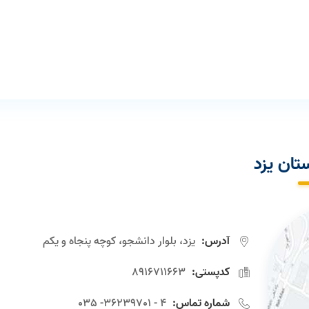
تان یزد
آدرس:
یزد، بلوار دانشجو، کوچه پنجاه و یکم
کدپستی:
8916711663
شماره تماس:
4 - 36239701- 035