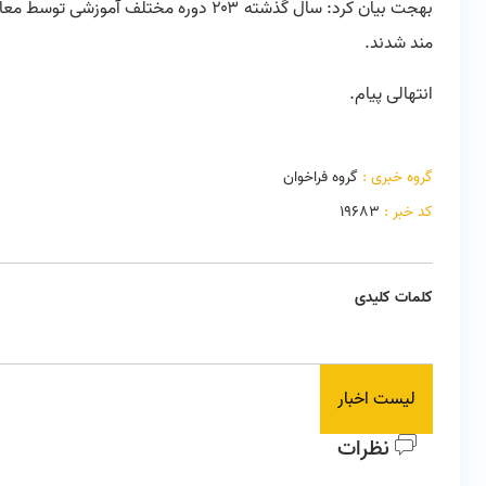
مند شدند.
انتهالی پیام.
گروه خبری :
گروه فراخوان
کد خبر :
19683
کلمات کلیدی
لیست اخبار
نظرات