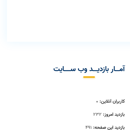
آمــار بازدیــد وب ســـایت
کاربران آنلاین:
0
بازدید امروز:
232
بازدید این صفحه:
491